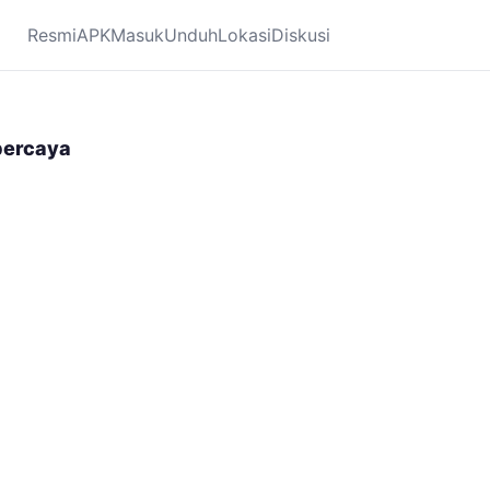
Resmi
APK
Masuk
Unduh
Lokasi
Diskusi
percaya