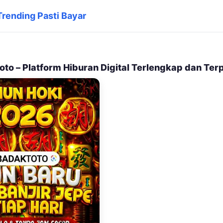
rending Pasti Bayar
oto – Platform Hiburan Digital Terlengkap dan Ter