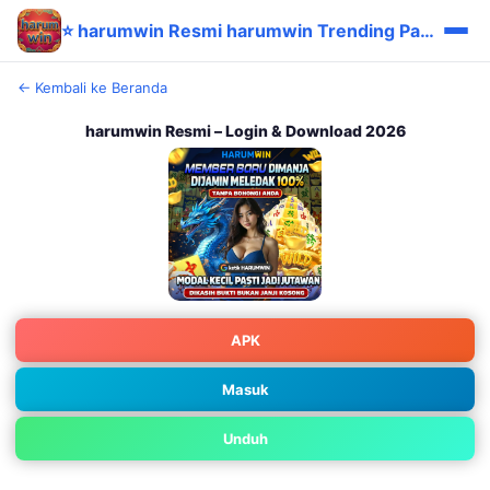
⭐ harumwin Resmi harumwin Trending Pasti Bayar
← Kembali ke Beranda
harumwin Resmi – Login & Download 2026
APK
Masuk
Unduh