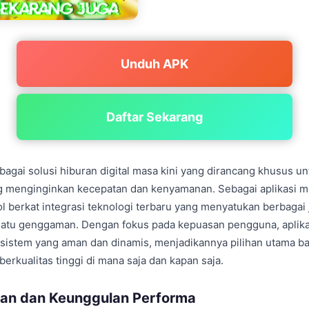
Unduh APK
Daftar Sekarang
bagai solusi hiburan digital masa kini yang dirancang khusus 
 menginginkan kecepatan dan kenyamanan. Sebagai aplikasi mo
 berkat integrasi teknologi terbaru yang menyatukan berbagai 
 satu genggaman. Dengan fokus pada kepuasan pengguna, aplikas
istem yang aman dan dinamis, menjadikannya pilihan utama b
erkualitas tinggi di mana saja dan kapan saja.
lan dan Keunggulan Performa