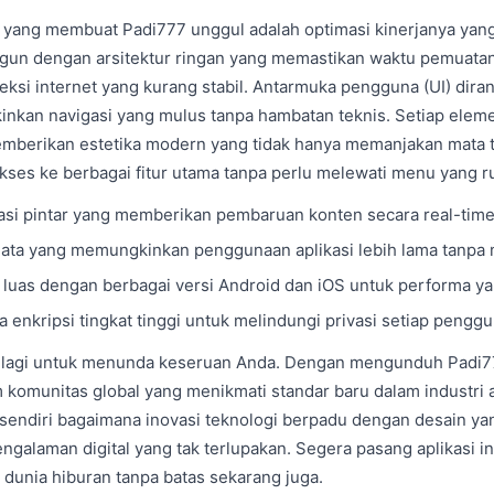
 yang membuat Padi777 unggul adalah optimasi kinerjanya yang 
angun dengan arsitektur ringan yang memastikan waktu pemuatan
ksi internet yang kurang stabil. Antarmuka pengguna (UI) dira
kinkan navigasi yang mulus tanpa hambatan teknis. Setiap eleme
emberikan estetika modern yang tidak hanya memanjakan mata t
es ke berbagai fitur utama tanpa perlu melewati menu yang ru
kasi pintar yang memberikan pembaruan konten secara real-time
ata yang memungkinkan penggunaan aplikasi lebih lama tanpa 
s luas dengan berbagai versi Android dan iOS untuk performa yan
 enkripsi tingkat tinggi untuk melindungi privasi setiap penggu
n lagi untuk menunda keseruan Anda. Dengan mengunduh Padi7
komunitas global yang menikmati standar baru dalam industri a
sendiri bagaimana inovasi teknologi berpadu dengan desain ya
galaman digital yang tak terlupakan. Segera pasang aplikasi in
i dunia hiburan tanpa batas sekarang juga.