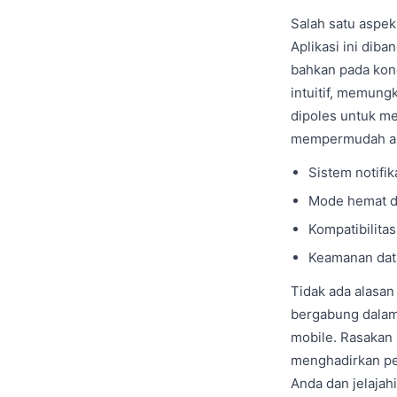
Salah satu aspek
Aplikasi ini dib
bahkan pada kone
intuitif, memung
dipoles untuk m
mempermudah aks
Sistem notifi
Mode hemat d
Kompatibilita
Keamanan data
Tidak ada alasa
bergabung dalam 
mobile. Rasakan 
menghadirkan pen
Anda dan jelajah